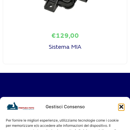
€
129,00
Sistema MIA
Vieni a trovarci in Showroom
Gestisci Consenso
oppure contattaci per il tuo servizio in
Assistenza.
Per fornire le migliori esperienze, utilizziamo tecnologie come i cookie
per memorizzare e/o accedere alle informazioni del dispositivo. Il
Ti aspettiamo!