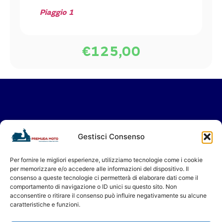
Piaggio 1
€
125,00
Vieni a trovarci in Showroom
Gestisci Consenso
oppure contattaci per il tuo servizio in
Assistenza.
Per fornire le migliori esperienze, utilizziamo tecnologie come i cookie
per memorizzare e/o accedere alle informazioni del dispositivo. Il
Ti aspettiamo!
consenso a queste tecnologie ci permetterà di elaborare dati come il
Premuda Moto - Concessionario a Milano dal 1956
comportamento di navigazione o ID unici su questo sito. Non
acconsentire o ritirare il consenso può influire negativamente su alcune
caratteristiche e funzioni.