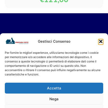
€
121,00
Vieni a trovarci in Showroom
Gestisci Consenso
oppure contattaci per il tuo servizio in
Assistenza.
Per fornire le migliori esperienze, utilizziamo tecnologie come i cookie
per memorizzare e/o accedere alle informazioni del dispositivo. Il
Ti aspettiamo!
consenso a queste tecnologie ci permetterà di elaborare dati come il
Premuda Moto - Concessionario a Milano dal 1956
comportamento di navigazione o ID unici su questo sito. Non
acconsentire o ritirare il consenso può influire negativamente su alcune
caratteristiche e funzioni.
Accetta
Nega
Privacy Policy
Cookie Policy [EU]
P. Iva 08622240151