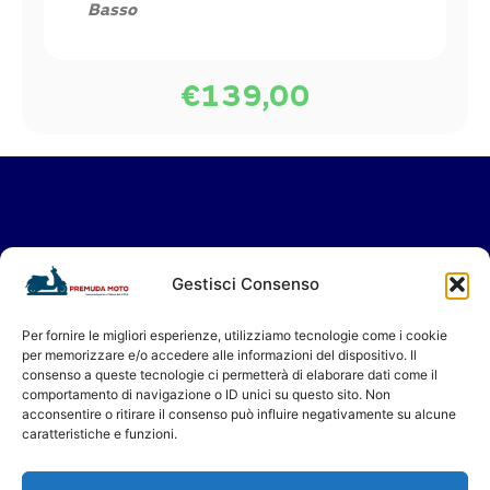
Basso
€
139,00
Vieni a trovarci in Showroom
Gestisci Consenso
oppure contattaci per il tuo servizio in
Assistenza.
Per fornire le migliori esperienze, utilizziamo tecnologie come i cookie
per memorizzare e/o accedere alle informazioni del dispositivo. Il
Ti aspettiamo!
consenso a queste tecnologie ci permetterà di elaborare dati come il
Premuda Moto - Concessionario a Milano dal 1956
comportamento di navigazione o ID unici su questo sito. Non
acconsentire o ritirare il consenso può influire negativamente su alcune
caratteristiche e funzioni.