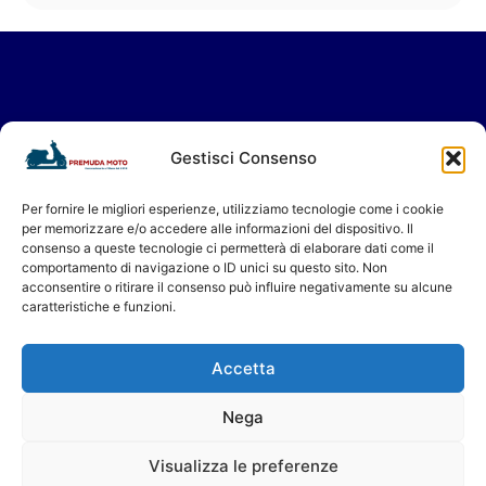
Vieni a trovarci in Showroom
Gestisci Consenso
oppure contattaci per il tuo servizio in
Assistenza.
Per fornire le migliori esperienze, utilizziamo tecnologie come i cookie
per memorizzare e/o accedere alle informazioni del dispositivo. Il
Ti aspettiamo!
consenso a queste tecnologie ci permetterà di elaborare dati come il
Premuda Moto - Concessionario a Milano dal 1956
comportamento di navigazione o ID unici su questo sito. Non
acconsentire o ritirare il consenso può influire negativamente su alcune
caratteristiche e funzioni.
Accetta
Nega
Privacy Policy
Cookie Policy [EU]
P. Iva 08622240151
Visualizza le preferenze
Premuda Moto - © 2026