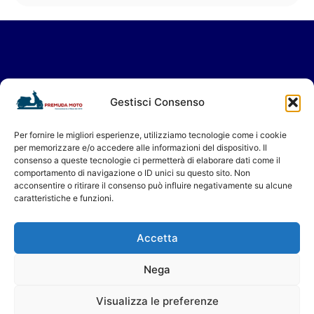
Vieni a trovarci in Showroom
Gestisci Consenso
oppure contattaci per il tuo servizio in
Assistenza.
Per fornire le migliori esperienze, utilizziamo tecnologie come i cookie
per memorizzare e/o accedere alle informazioni del dispositivo. Il
Ti aspettiamo!
consenso a queste tecnologie ci permetterà di elaborare dati come il
Premuda Moto - Concessionario a Milano dal 1956
comportamento di navigazione o ID unici su questo sito. Non
acconsentire o ritirare il consenso può influire negativamente su alcune
caratteristiche e funzioni.
Accetta
Nega
Privacy Policy
Cookie Policy [EU]
P. Iva 08622240151
Visualizza le preferenze
Premuda Moto - © 2026