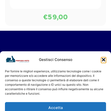
€
59,00
Vieni a trovarci in Showroom
Gestisci Consenso
oppure contattaci per il tuo servizio in
Assistenza.
Per fornire le migliori esperienze, utilizziamo tecnologie come i cookie
per memorizzare e/o accedere alle informazioni del dispositivo. Il
Ti aspettiamo!
consenso a queste tecnologie ci permetterà di elaborare dati come il
Premuda Moto - Concessionario a Milano dal 1956
comportamento di navigazione o ID unici su questo sito. Non
acconsentire o ritirare il consenso può influire negativamente su alcune
caratteristiche e funzioni.
Accetta